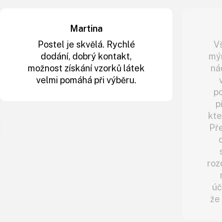
Martina
Postel je skvělá. Rychlé
V
dodání, dobrý kontakt,
mý
možnost získání vzorků látek
ná
velmi pomáhá při výběru.
po
p
kte
Př
roz
úč
že