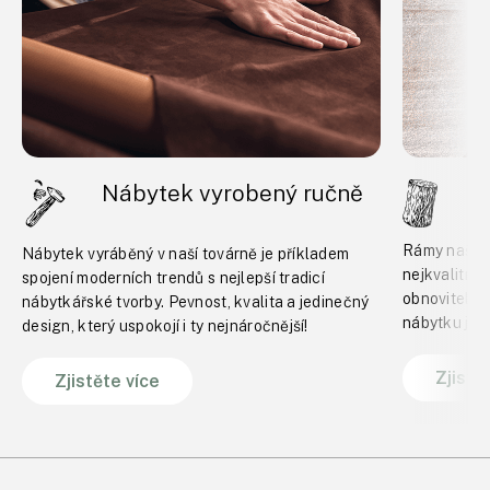
Nábytek vyrobený ručně
B
Rámy našeho
Nábytek vyráběný v naší továrně je příkladem
nejkvalitně
spojení moderních trendů s nejlepší tradicí
obnovitelný
nábytkářské tvorby. Pevnost, kvalita a jedinečný
nábytku je 
design, který uspokojí i ty nejnáročnější!
Zjistě
Zjistěte více