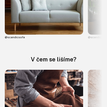
@scandicsofa
@scandicsof
V čem se lišíme?