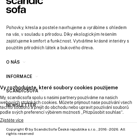
Pohovky, křesla a postele navrhujeme a vyrábíme s ohledem
na vás, v souladu s přírodou. Díky ekologickým řešením
zajišťujeme komfort a funkčnost. Vytváříme krásné interiéry s
použitím přírodních látek a bukového dřeva.
O NÁS
INFORMACE
Vy rozhodujete, které soubory cookies použijeme
SCANDICSOFA
My, scandicsofa spolu s našimi partnery používáme na našich
webových stránkách cookies. Můžete přijmout naše používání všech
NEWSLETTER
těchto souborů a přejít do obchodu nebo upravit používání souborů
podle svých preferencí výběrem možnosti „Přizpůsobit souhlas“.
Zjistěte více
Copyright © by ScandicSofa Česká republika s.r.o., 2016 - 2026. All
rights reserved