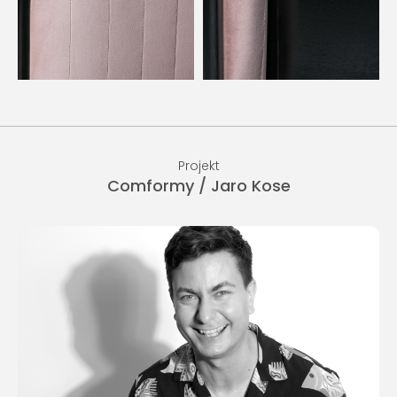
Složení tkaniny
ZOBRAZIT SLOŽENÍ
Odolnost vůči oděru
100 000 cyklů martindale
Odstraňování nečistot
STÁHNOUT PRŮVODCE
Projekt
Comformy / Jaro Kose