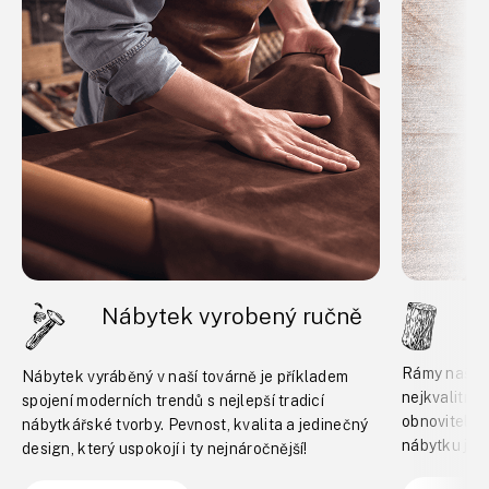
Nábytek vyrobený ručně
B
Rámy našeho
Nábytek vyráběný v naší továrně je příkladem
nejkvalitně
spojení moderních trendů s nejlepší tradicí
obnovitelný
nábytkářské tvorby. Pevnost, kvalita a jedinečný
nábytku je 
design, který uspokojí i ty nejnáročnější!