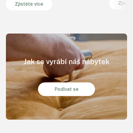
Zjistě
Zjistěte více
Jak se vyrábí náš nábytek
Podívat se