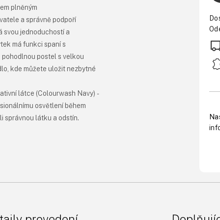
ákem plněným
Do
vatele a správně podpoří
Ode
á svou jednoduchostí a
tek má funkci spaní s
 pohodlnou postel s velkou
dlo, kde můžete uložit nezbytné
ativní látce (Colourwash Navy) -
esionálnímu osvětlení během
Nas
ali správnou látku a odstín.
in
taily provedení
Doplňují