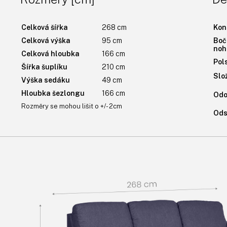
Celková šířka
268 cm
Kon
Celková výška
95 cm
Boč
noh
Celková hloubka
166 cm
Pol
Šířka šuplíku
210 cm
Slo
Výška sedáku
49 cm
Hloubka šezlongu
166 cm
Odo
Rozměry se mohou lišit o +/- 2cm
Ods