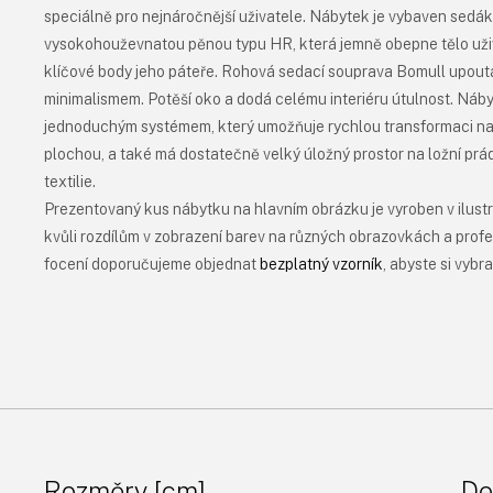
speciálně pro nejnáročnější uživatele. Nábytek je vybaven sed
vysokohouževnatou pěnou typu HR, která jemně obepne tělo uži
klíčové body jeho páteře. Rohová sedací souprava Bomull upout
minimalismem. Potěší oko a dodá celému interiéru útulnost. Náby
jednoduchým systémem, který umožňuje rychlou transformaci na
plochou, a také má dostatečně velký úložný prostor na ložní prá
textilie.
Prezentovaný kus nábytku na hlavním obrázku je vyroben v ilustr
kvůli rozdílům v zobrazení barev na různých obrazovkách a prof
focení doporučujeme objednat
bezplatný vzorník
, abyste si vybr
Rozměry [cm]
De