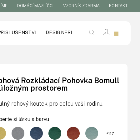
BÍME
DOMÁCÍ MAZLÍČCI
VZORNÍK ZDARMA
KONTAKT
PŘÍSLUŠENSTVÍ
DESIGNÉŘI
ohová Rozkládací Pohovka Bomull
 úložným prostorem
ulný rohový koutek pro celou vaši rodinu.
berte si látku a barvu
+117