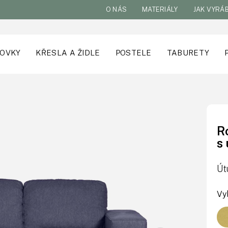
O NÁS
MATERIÁLY
JAK VYRÁ
OVKY
KŘESLA A ŽIDLE
POSTELE
TABURETY
R
s
Út
Vy