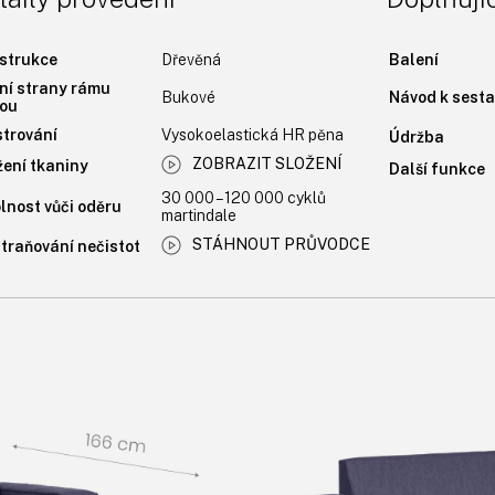
strukce
Dřevěná
Balení
ní strany rámu
Bukové
Návod k sesta
ou
strování
Vysokoelastická HR pěna
Údržba
ZOBRAZIT SLOŽENÍ
žení tkaniny
Další funkce
30 000 – 120 000 cyklů
lnost vůči oděru
martindale
STÁHNOUT PRŮVODCE
traňování nečistot