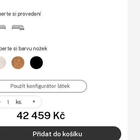
berte si provedení
berte si barvu nožek
Použít konfigurátor látek
-
+
ks.
42 459 Kč
Přidat do košíku