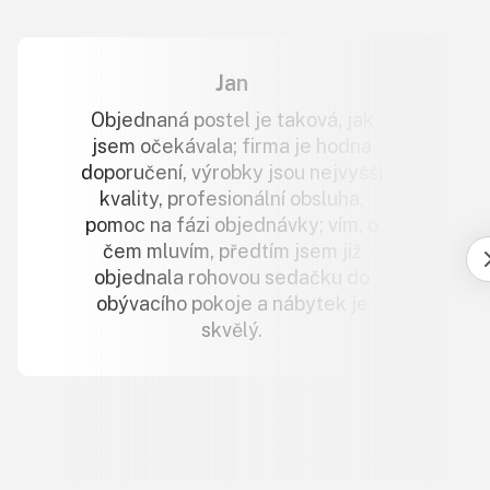
Jan
Objednaná postel je taková, jak
jsem očekávala; firma je hodna
doporučení, výrobky jsou nejvyšší
kvality, profesionální obsluha,
pomoc na fázi objednávky; vím, o
čem mluvím, předtím jsem již
objednala rohovou sedačku do
obývacího pokoje a nábytek je
skvělý.