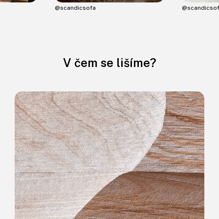
@scandicsofa
@scandicso
V čem se lišíme?