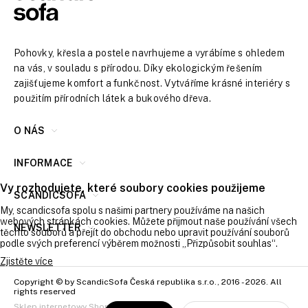
Pohovky, křesla a postele navrhujeme a vyrábíme s ohledem
na vás, v souladu s přírodou. Díky ekologickým řešením
zajišťujeme komfort a funkčnost. Vytváříme krásné interiéry s
použitím přírodních látek a bukového dřeva.
O NÁS
INFORMACE
Vy rozhodujete, které soubory cookies použijeme
SCANDICSOFA
My, scandicsofa spolu s našimi partnery používáme na našich
webových stránkách cookies. Můžete přijmout naše používání všech
NEWSLETTER
těchto souborů a přejít do obchodu nebo upravit používání souborů
podle svých preferencí výběrem možnosti „Přizpůsobit souhlas“.
Zjistěte více
Copyright © by ScandicSofa Česká republika s.r.o., 2016 - 2026. All
rights reserved
Sklep internetowy Shoper.pl