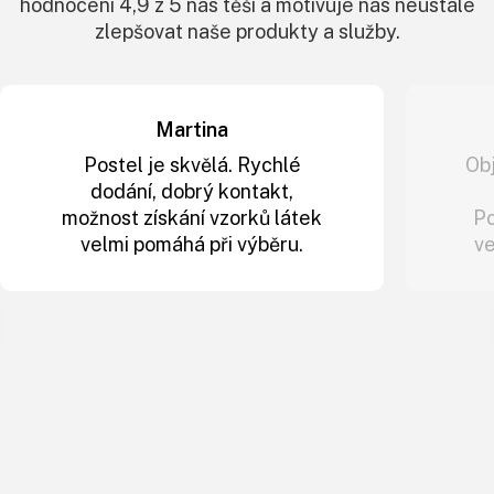
hodnocení 4,9 z 5 nás těší a motivuje nás neustále
zlepšovat naše produkty a služby.
Martina
Postel je skvělá. Rychlé
Ob
dodání, dobrý kontakt,
možnost získání vzorků látek
Po
velmi pomáhá při výběru.
ve