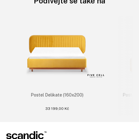
Podívejte se také na
Postel Delikate (160x200)
Postel 
33 199,00 Kč