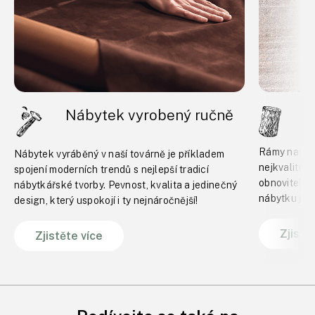
Nábytek vyrobený ručně
B
Rámy našeho
Nábytek vyráběný v naší továrně je příkladem
nejkvalitně
spojení moderních trendů s nejlepší tradicí
obnovitelný
nábytkářské tvorby. Pevnost, kvalita a jedinečný
nábytku je 
design, který uspokojí i ty nejnáročnější!
Zjistě
Zjistěte více