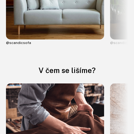
@scandicsofa
@scandicsof
V čem se lišíme?