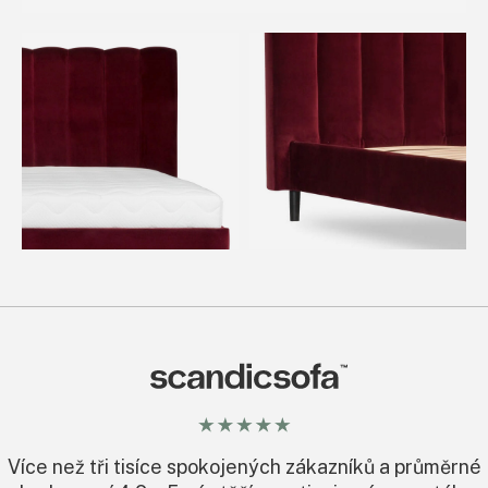
Rozměry se mohou lišit o +/- 2cm
Detaily provedení
Konstrukce
dřevěná
Boční strany rámu nohou
bukové
Polstrování
Vysokoelastická HR pěna
Složení tkaniny
ZOBRAZIT SLOŽENÍ
Odolnost vůči oděru
30 000 – 120 000 cyklů martindale
Odstraňování nečistot
STÁHNOUT PRŮVODCE
Více než tři tisíce spokojených zákazníků a průměrné