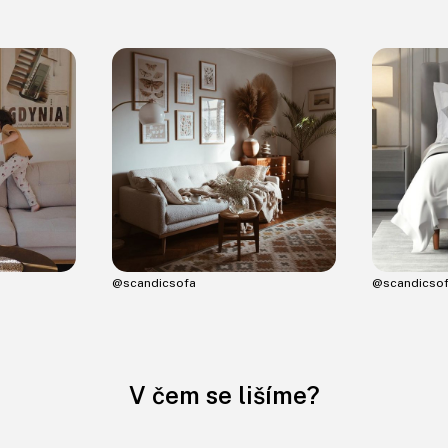
@scandicsofa
@scandicso
V čem se lišíme?