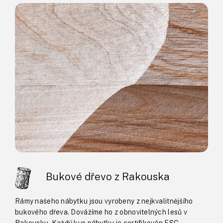
Bukové dřevo z Rakouska
Rámy našeho nábytku jsou vyrobeny z nejkvalitnějšího
bukového dřeva. Dovážíme ho z obnovitelných lesů v
Rakousku. Každý kus nábytku je certifikován FSC.