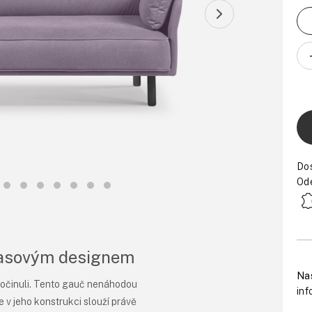
Do
Ode
dčasovým designem
Nas
odpočinuli. Tento gauč nenáhodou
in
 v jeho konstrukci slouží právě