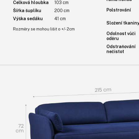
Celková hloubka
103 cm
Polstrování
Šířka šuplíku
200 cm
Výška sedáku
41 cm
Složení tkanin
Rozměry se mohou lišit o +/- 2cm
Odolnost vůči
oděru
Odstraňování
nečistot