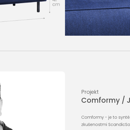
Projekt
Comformy / J
Comformy - je to synt
zkušenostmi ScandicSo