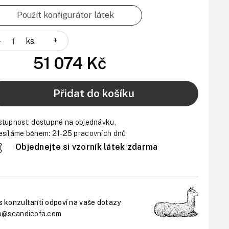
Použít konfigurátor látek
-
+
ks.
51 074 Kč
Přidat do košíku
stupnost:
dostupné na objednávku,
síláme během: 21-25 pracovních dnů
Objednejte si vzorník látek zdarma
 konzultanti odpoví na vaše dotazy
fo@scandicofa.com