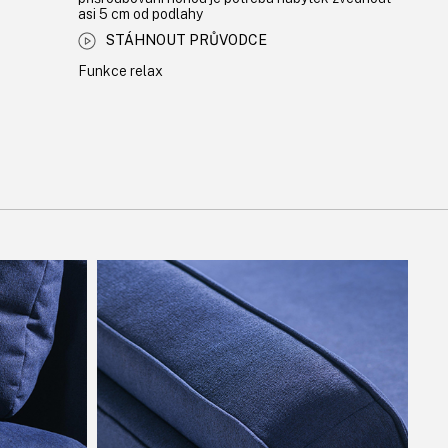
asi 5 cm od podlahy
STÁHNOUT PRŮVODCE
Funkce relax