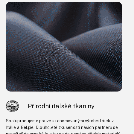
Přírodní italské tkaniny
Spolupracujeme pouze s renomovanými výrobci látek z
Itálie a Belgie. Dlouholeté zkušenosti našich partnerů se
promítají do vysoké kvality a odolnosti použitých materiálů.