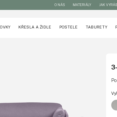
O NÁS
MATERIÁLY
JAK VYRÁ
OVKY
KŘESLA A ŽIDLE
POSTELE
TABURETY
3
Po
Vy