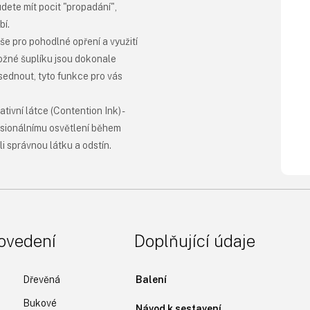
dete mít pocit "propadání",
bí.
še pro pohodlné opření a využití
ožné šuplíku jsou dokonale
sednout, tyto funkce pro vás
ivní látce (Contention Ink) -
esionálnímu osvětlení během
ali správnou látku a odstín.
rovedení
Doplňující údaje
Dřevěná
Balení
Bukové
Návod k sestavení