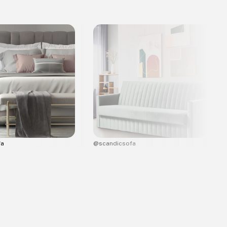
fa
@scandicsofa