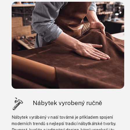
Nábytek vyrobený ručně
Nábytek vyráběný v naší továrně je příkladem spojení
moderních trendů s nejlepší tradicí nábytkářské tvorby.
Pevnost, kvalita a jedinečný design, který uspokojí i ty