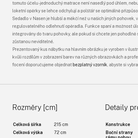
tomuto účelu - jednoduchý matrace není nasedlý pod úhlem, nebu
loketní opěrky se lehce odchylují a polštář se optimálně přizpůso
Sedadlo v Nasen je hlubší a měkčí než u našich jiných pohovek, v
regulovatelného odlehnutí opěradla. Funkce spaní a možnost úl
integrovány do tvaru pohovky, ale pokud si chcete jen pohodlně 
zůstanou neviditelné.
Prezentovaný kus nábytku na hlavním obrázku je vyroben v ilustrat
kvůli rozdílům v zobrazení barev na různých obrazovkách a prof
focení doporučujeme objednat
bezplatný vzorník
, abyste si vybr
Rozměry [cm]
Detaily p
Celková šířka
215 cm
Konstrukce
Celková výška
72 cm
Boční strany
rámu nohou