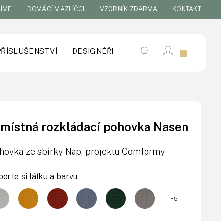
BÍME
DOMÁCÍ MAZLÍČCI
VZORNÍK ZDARMA
KONTAKT
PŘÍSLUŠENSTVÍ
DESIGNÉŘI
-místná rozkládací pohovka Nasen
hovka ze sbírky Nap, projektu Comformy
berte si látku a barvu
+5