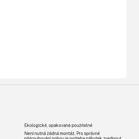
Ekologické, opakovaně použitelné
Není nutná žádná montáž. Pro správné
přišroubování nohou je potřeba nábytek zvednout